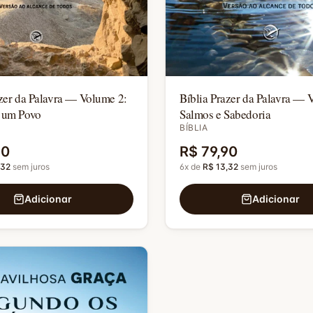
azer da Palavra — Volume 2:
Bíblia Prazer da Palavra — 
 um Povo
Salmos e Sabedoria
BÍBLIA
90
R$ 79,90
,32
sem juros
6
x de
R$ 13,32
sem juros
Adicionar
Adicionar