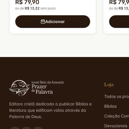
R$ 79,90
R$ 79,
6
x de
R$ 13,32
sem juros
6
x de
R$ 13
Adicionar
Loja
Todos os pr
Editora cristã dedicada a publicar Bíblias e
Bíblias
literatura que edificam vidas através da
Coleção Com
Palavra de Deus.
Devocionais