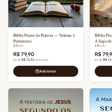
Bíblia Prazer da Palavra — Volume 1:
Bíblia Pr
Pentateuco
A Saga de
BÍBLIA
BÍBLIA
R$ 79,90
R$ 79,
6
x de
R$ 13,32
sem juros
6
x de
R$ 13
Adicionar